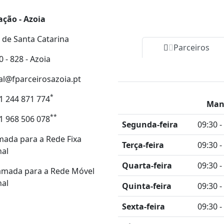
ação - Azoia
 de Santa Catarina
Parceiros
 - 828 - Azoia
al@fparceirosazoia.pt
*
1 244 871 774
Man
**
1 968 506 078
Segunda-feira
09:30 -
ada para a Rede Fixa
Terça-feira
09:30 -
nal
Quarta-feira
09:30 -
amada para a Rede Móvel
nal
Quinta-feira
09:30 -
Sexta-feira
09:30 -