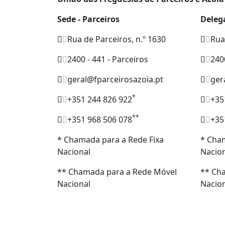
Sede - Parceiros
Deleg
Rua de Parceiros, n.º 1630
Rua
2400 - 441 - Parceiros
2400
geral@fparceirosazoia.pt
ger
*
+351 244 826 922
+35
**
+351 968 506 078
+35
* Chamada para a Rede Fixa
* Cham
Nacional
Nacio
** Chamada para a Rede Móvel
** Ch
Nacional
Nacio