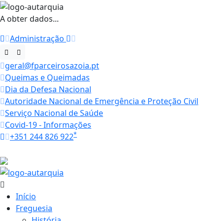
A obter dados...
Administração
geral@fparceirosazoia.pt
Queimas e Queimadas
Dia da Defesa Nacional
Autoridade Nacional de Emergência e Proteção Civil
Serviço Nacional de Saúde
Covid-19 - Informações
*
+351 244 826 922
Horários
27.1 ºC
Início
Freguesia
História