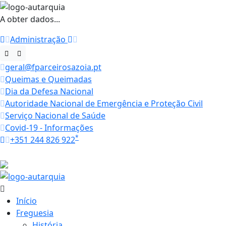
A obter dados...
Administração
geral@fparceirosazoia.pt
Queimas e Queimadas
Dia da Defesa Nacional
Autoridade Nacional de Emergência e Proteção Civil
Serviço Nacional de Saúde
Covid-19 - Informações
*
+351 244 826 922
Horários
19.4 ºC
Início
Freguesia
História