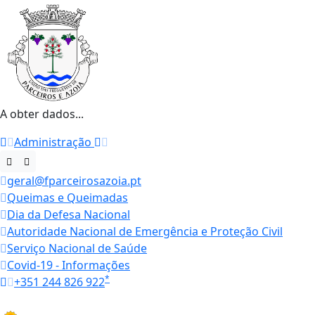
A obter dados...
Administração
geral@fparceirosazoia.pt
Queimas e Queimadas
Dia da Defesa Nacional
Autoridade Nacional de Emergência e Proteção Civil
Serviço Nacional de Saúde
Covid-19 - Informações
*
+351 244 826 922
Horários