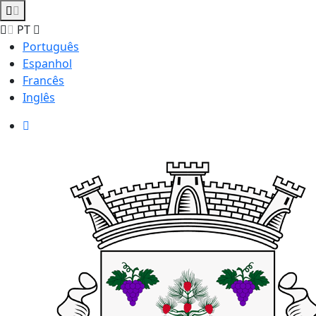
PT
Português
Espanhol
Francês
Inglês