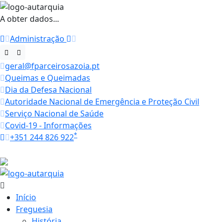
A obter dados...
Administração
geral@fparceirosazoia.pt
Queimas e Queimadas
Dia da Defesa Nacional
Autoridade Nacional de Emergência e Proteção Civil
Serviço Nacional de Saúde
Covid-19 - Informações
*
+351 244 826 922
Horários
18.7 ºC
Início
Freguesia
História