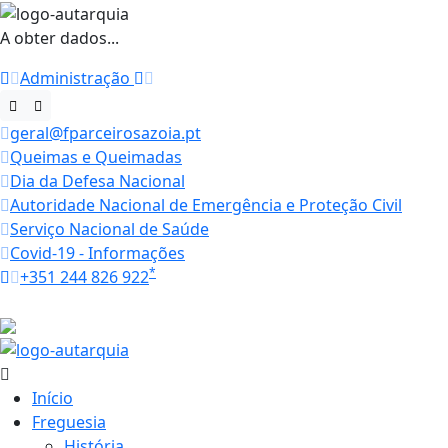
A obter dados...
Administração
geral@fparceirosazoia.pt
Queimas e Queimadas
Dia da Defesa Nacional
Autoridade Nacional de Emergência e Proteção Civil
Serviço Nacional de Saúde
Covid-19 - Informações
*
+351 244 826 922
Horários
23.6 ºC
Início
Freguesia
História