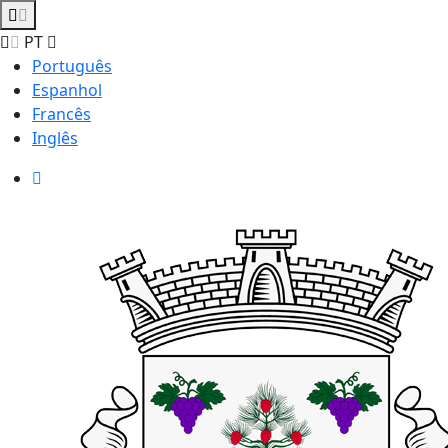
PT
Português
Espanhol
Francês
Inglês