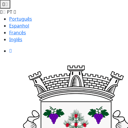
PT
Português
Espanhol
Francês
Inglês