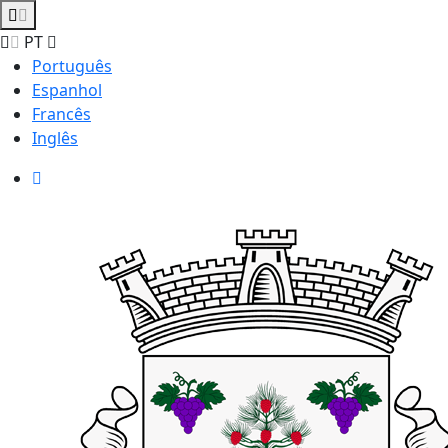
PT
Português
Espanhol
Francês
Inglês