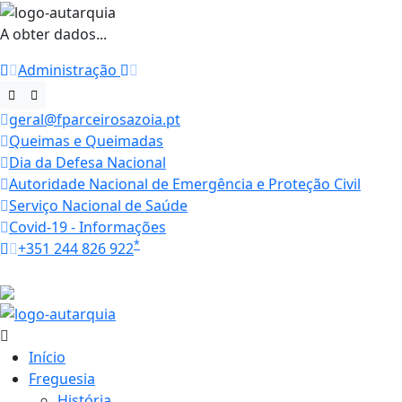
A obter dados...
Administração
geral@fparceirosazoia.pt
Queimas e Queimadas
Dia da Defesa Nacional
Autoridade Nacional de Emergência e Proteção Civil
Serviço Nacional de Saúde
Covid-19 - Informações
*
+351 244 826 922
Horários
28.2 ºC
Início
Freguesia
História