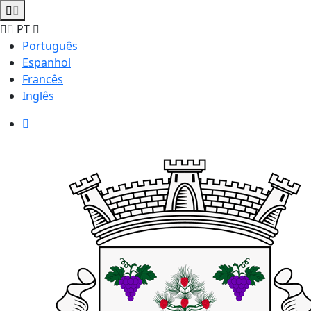
PT
Português
Espanhol
Francês
Inglês