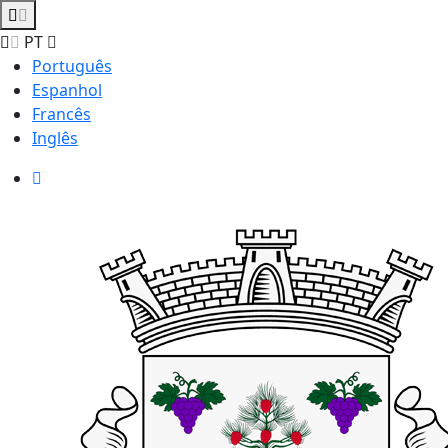
PT
Português
Espanhol
Francês
Inglês