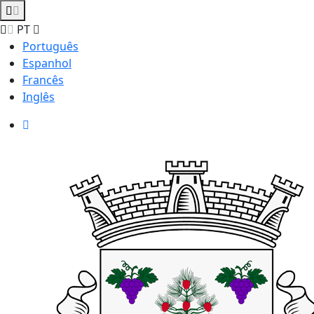
PT
Português
Espanhol
Francês
Inglês